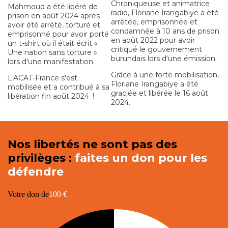
Chroniqueuse et animatrice
Mahmoud a été libéré de
radio, Floriane Irangabiye a été
prison en août 2024 après
arrêtée, emprisonnée et
avoir été arrêté, torturé et
condamnée à 10 ans de prison
emprisonné pour avoir porté
en août 2022 pour avoir
un t-shirt où il était écrit «
critiqué le gouvernement
Une nation sans torture »
burundais lors d'une émission.
lors d'une manifestation.
Grâce à une forte mobilisation,
L'ACAT-France s'est
Floriane Irangabiye
a été
mobilisée
et a contribué à sa
graciée et libérée le 16 août
libération fin août 2024 !
2024.
Nos libertés ne sont pas des
privilèges :
faites un don pour les
défendre
Votre don de
100 €