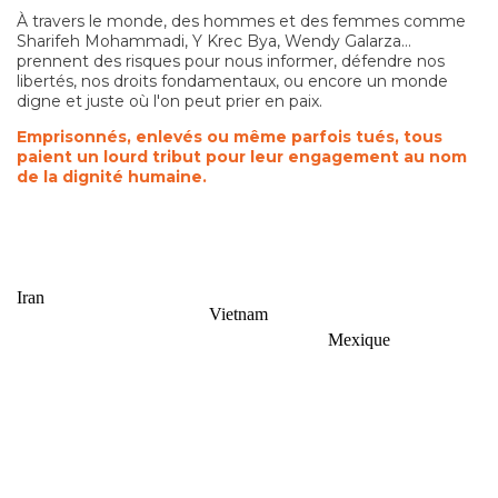
À travers le monde, des hommes et des femmes comme
Sharifeh Mohammadi, Y Krec Bya, Wendy Galarza…
prennent des risques pour nous informer, défendre nos
libertés, nos droits fondamentaux, ou encore un monde
digne et juste où l'on peut prier en paix.
Emprisonnés, enlevés ou même parfois tués, tous
paient un lourd tribut pour leur engagement au nom
de la dignité humaine.
Iran
Vietnam
Sharifeh
Mexique
Y Krec
Mohammadi
Wendy
Bya
et Pakhshan
Galarza
Azizi
Chrétien
évangéliste, Y
Le 9 novembre
Sharifeh Mohammadi
Krec Bya fait
2020 à Cancùn,
est une défenseure des
partie de la
Wendy Galarza
droits humains et une