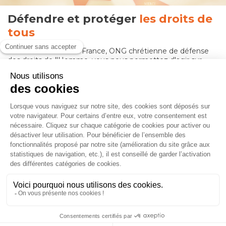
MERCI
René B.
Défendre et protéger
les droits de
tous
En soutenant l'ACAT-France, ONG chrétienne de défense
des droits de l'Homme, vous nous permettez d'agir sur
tous les fronts : enquêtes, études, mobilisation,
sensibilisation, plaidoyer, actions en justice,
accompagnement, et vous contribuez à construire un
monde où nul ne martyrise ses semblables.
50
ans
au service de la dignité humaine
25 500
membres adhérents et donateurs
222
groupes ACAT agissant en France
contact
-
mentions légales
pour l'ACAT-France © 2024