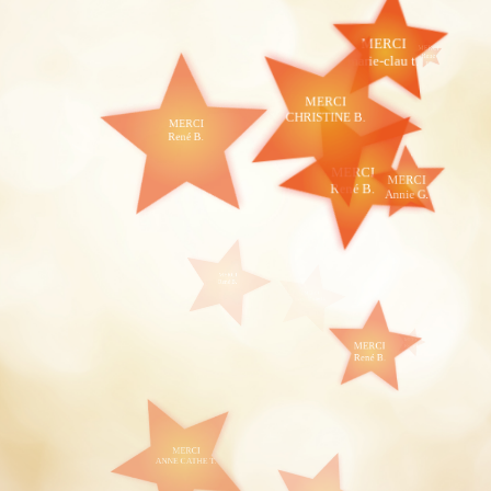
MERCI
MERCI
René
marie-clau t.
B.
MERCI
CHRISTINE B.
MERCI
MERCI
René B.
Evelyne M.
MERCI
MERCI
René B.
Annie G.
MERCI
René B.
MERCI
Jean Miche H.
MERCI
MERCI
René B.
René B.
MERCI
ANNE CATHE T.