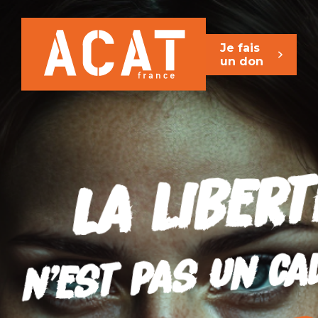
Je fais
un don
La libert
ca
n'est pas un