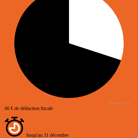
Highcharts.com
66
€
de déduction fiscale
34
€
coût réel de votre don
Jusqu'au 31 décembre