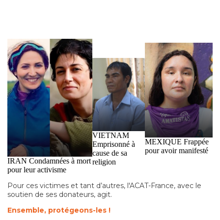
l'autre pour
été condamné
restent impunis et
appartenance
à 13 ans de
aucune personne
présumée au Parti de la
prison pour «
n'a obtenu
vie libre du Kurdistan.
sabotage de
réparation.
l'unité
nationale ».
VIETNAM
MEXIQUE
Frappée
Emprisonné à
pour avoir manifesté
cause de sa
IRAN
Condamnées à mort
religion
pour leur activisme
Pour ces victimes et tant d’autres, l'ACAT-France, avec le
soutien de ses donateurs, agit.
Ensemble, protégeons-les !