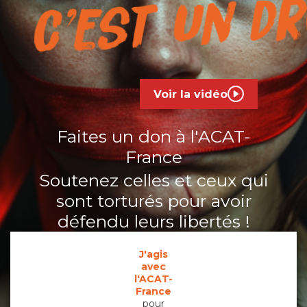
C'est un dr
Voir la vidéo
Faites un don à l'ACAT-
France
Soutenez celles et ceux qui
sont torturés pour avoir
défendu leurs libertés !
J'agis
avec
l'ACAT-
France
pour